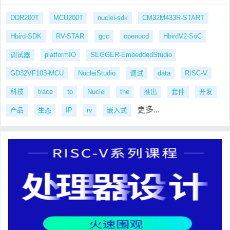
DDR200T
MCU200T
nuclei-sdk
CM32M433R-START
Hbird-SDK
RV-STAR
gcc
openocd
HbirdV2-SoC
调试器
platformIO
SEGGER-EmbeddedStudio
GD32VF103-MCU
NucleiStudio
调试
data
RISC-V
科技
trace
to
Nuclei
the
推出
套件
开发
更多...
产品
生态
IP
rv
嵌入式