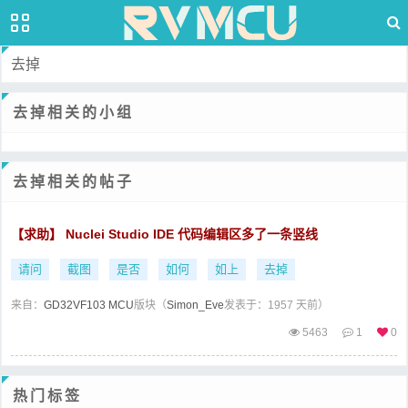
去掉
去掉相关的小组
去掉相关的帖子
【求助】 Nuclei Studio IDE 代码编辑区多了一条竖线
请问
截图
是否
如何
如上
去掉
来自：
GD32VF103 MCU
版块（
Simon_Eve
发表于：1957 天前）
5463
1
0
热门标签