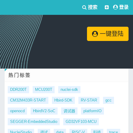
搜索
登录
一键登陆
热门标签
DDR200T
MCU200T
nuclei-sdk
CM32M433R-START
Hbird-SDK
RV-STAR
gcc
openocd
HbirdV2-SoC
调试器
platformIO
SEGGER-EmbeddedStudio
GD32VF103-MCU
NucleiStudio
调试
data
RISC-V
科技
trace