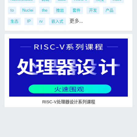
to
Nuclei
the
推出
套件
开发
产品
更多...
生态
IP
rv
嵌入式
RISC-V处理器设计系列课程