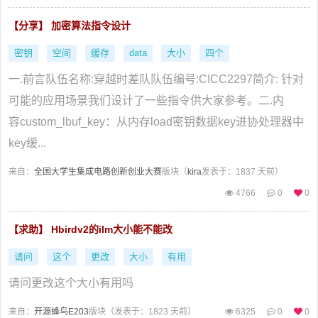
【分享】 加密算法指令设计
密钥
空间
缓存
data
大小
四个
一.前言队伍名称:穿越时差队队伍编号:CICC2297简介: 针对
可能的应用场景我们设计了一些指令供大家参考。二.内
容 custom_lbuf_key：从内存load密钥数据key进协处理器中
key缓...
来自：
全国大学生集成电路创新创业大赛
版块（
kira
发表于：1837 天前）
4766
0
0
【求助】 Hbirdv2的ilm大小能不能改
请问
这个
更改
大小
有用
请问更改这个大小有用吗
来自：
开源蜂鸟E203
版块（
发表于：1823 天前）
6325
0
0