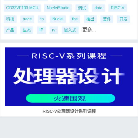
GD32VF103-MCU
NucleiStudio
调试
data
RISC-V
科技
trace
to
Nuclei
the
推出
套件
开发
更多...
产品
生态
IP
rv
嵌入式
RISC-V处理器设计系列课程