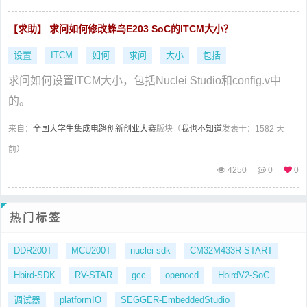
【求助】 求问如何修改蜂鸟E203 SoC的ITCM大小？
设置
ITCM
如何
求问
大小
包括
求问如何设置ITCM大小，包括Nuclei Studio和config.v中
的。
来自：
全国大学生集成电路创新创业大赛
版块（
我也不知道
发表于：1582 天
前）
4250
0
0
热门标签
DDR200T
MCU200T
nuclei-sdk
CM32M433R-START
Hbird-SDK
RV-STAR
gcc
openocd
HbirdV2-SoC
调试器
platformIO
SEGGER-EmbeddedStudio