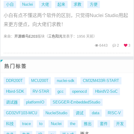
小白
Nuclei
大佬
起来
求教
方便
小白有点不懂这两个软件的区别，只觉得Nuclei Studio用起
来更方便点，向大佬们求教！
来自：
开源蜂鸟E203
版块（
三色阳光
发表于：1956 天前）
6443
2
3
热门标签
DDR200T
MCU200T
nuclei-sdk
CM32M433R-START
Hbird-SDK
RV-STAR
gcc
openocd
HbirdV2-SoC
调试器
platformIO
SEGGER-EmbeddedStudio
GD32VF103-MCU
NucleiStudio
调试
data
RISC-V
科技
trace
to
Nuclei
the
推出
套件
开发