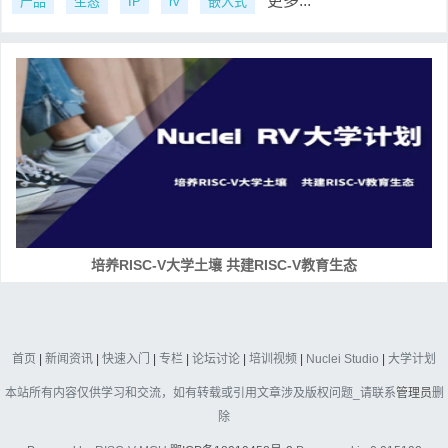
更多...
产品
生态
IP
rv
嵌入式
培养RISC-V大学土壤 共建RISC-V教育生态
首页
|
新闻资讯
|
快速入门
|
专栏
|
论坛讨论
|
培训视频
|
Nuclei Studio
|
大学计划
本站所有内容仅供学习和交流，如有转载或引用文章涉及版权问题_请联系
管理员
删
除