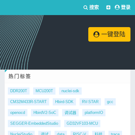
搜索
登录
一键登陆
热门标签
DDR200T
MCU200T
nuclei-sdk
CM32M433R-START
Hbird-SDK
RV-STAR
gcc
openocd
HbirdV2-SoC
调试器
platformIO
SEGGER-EmbeddedStudio
GD32VF103-MCU
NucleiStudio
调试
data
RISC-V
科技
trace