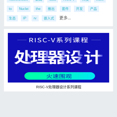
to
Nuclei
the
推出
套件
开发
产品
更多...
生态
IP
rv
嵌入式
RISC-V处理器设计系列课程