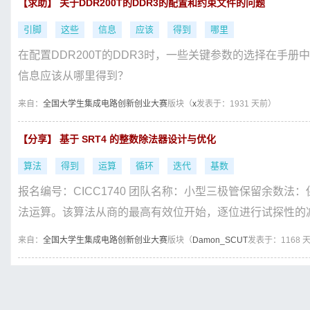
【求助】 关于DDR200T的DDR3的配置和约束文件的问题
引脚
这些
信息
应该
得到
哪里
在配置DDR200T的DDR3时，一些关键参数的选择在手册
信息应该从哪里得到？
来自：
全国大学生集成电路创新创业大赛
版块（
x
发表于：1931 天前）
【分享】 基于 SRT4 的整数除法器设计与优化
算法
得到
运算
循环
迭代
基数
报名编号：CICC1740 团队名称：小型三极管保留余数
法运算。该算法从商的最高有效位开始，逐位进行试探性的减
来自：
全国大学生集成电路创新创业大赛
版块（
Damon_SCUT
发表于：1168 