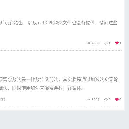
中并没有给出，以及.ucf引脚约束文件也没有提供，请问这些
4868
1
1
法：保留余数法是一种数位迭代法，其实质是通过加减法实现除
法，同时使用加法来保留余数。在循环...
天前）
5027
0
0