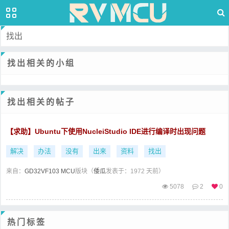
找出
找出相关的小组
找出相关的帖子
【求助】Ubuntu下使用NucleiStudio IDE进行编译时出现问题
解决
办法
没有
出来
资料
找出
来自：
GD32VF103 MCU
版块（
倭瓜
发表于：1972 天前）
5078
2
0
热门标签