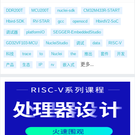
DDR200T
MCU200T
nuclei-sdk
CM32M433R-START
Hbird-SDK
RV-STAR
gcc
openocd
HbirdV2-SoC
调试器
platformIO
SEGGER-EmbeddedStudio
GD32VF103-MCU
NucleiStudio
调试
data
RISC-V
科技
trace
to
Nuclei
the
推出
套件
开发
更多...
产品
生态
IP
rv
嵌入式