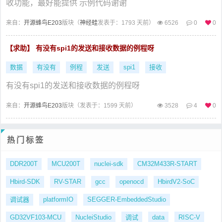
收功能，最好能提供 示例代码谢谢
来自：
开源蜂鸟E203
版块（
神经蛙
发表于：1793 天前）
6526
0
0
【求助】 有没有spi1的发送和接收数据的例程呀
数据
有没有
例程
发送
spi1
接收
有没有spi1的发送和接收数据的例程呀
来自：
开源蜂鸟E203
版块（
发表于：1599 天前）
3528
4
0
热门标签
DDR200T
MCU200T
nuclei-sdk
CM32M433R-START
Hbird-SDK
RV-STAR
gcc
openocd
HbirdV2-SoC
调试器
platformIO
SEGGER-EmbeddedStudio
GD32VF103-MCU
NucleiStudio
调试
data
RISC-V