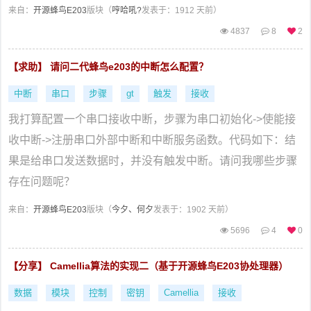
来自：
开源蜂鸟E203
版块（
哼哈吼?
发表于：1912 天前）
4837
8
2
【求助】 请问二代蜂鸟e203的中断怎么配置？
中断
串口
步骤
gt
触发
接收
我打算配置一个串口接收中断，步骤为串口初始化->使能接
收中断->注册串口外部中断和中断服务函数。代码如下：结
果是给串口发送数据时，并没有触发中断。请问我哪些步骤
存在问题呢？
来自：
开源蜂鸟E203
版块（
今夕、何夕
发表于：1902 天前）
5696
4
0
【分享】 Camellia算法的实现二（基于开源蜂鸟E203协处理器）
数据
模块
控制
密钥
Camellia
接收