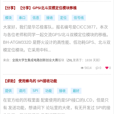
【分享】 【分享】GPS/北斗双模定位模块移植
模块
串口
信息
接收
定位
信号线
大家好，我们是华芯极客队，报名编号是CICC3877，本次
与各位老师和同学一起交流GPS/北斗双模定位模块的移植。
BH-ATGM332D 是野火设计的高性能、低功耗GPS、北斗双
模定位模块。它采用中科...
来自：
全国大学生集成电路创新创业大赛
版块（
ZXL
发表于：1838 天前）
5614
0
0
【求助】 使用蜂鸟的 SPI接收功能
提供
请问
SPI
功能
接收
最好
在官方给的历程里面 配套使用的是SPI接口的LCD，但是只
有 发送功能，想请问下 论坛里的大佬，有无开发过 SPI的接