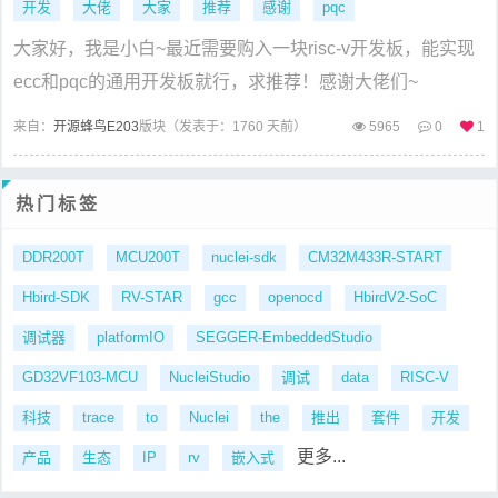
开发
大佬
大家
推荐
感谢
pqc
大家好，我是小白~最近需要购入一块risc-v开发板，能实现
ecc和pqc的通用开发板就行，求推荐！感谢大佬们~
来自：
开源蜂鸟E203
版块（
发表于：1760 天前）
5965
0
1
热门标签
DDR200T
MCU200T
nuclei-sdk
CM32M433R-START
Hbird-SDK
RV-STAR
gcc
openocd
HbirdV2-SoC
调试器
platformIO
SEGGER-EmbeddedStudio
GD32VF103-MCU
NucleiStudio
调试
data
RISC-V
科技
trace
to
Nuclei
the
推出
套件
开发
更多...
产品
生态
IP
rv
嵌入式