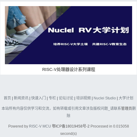
RISC-V处理器设计系列课程
首页
|
新闻资讯
|
快速入门
|
专栏
|
论坛讨论
|
培训视频
|
Nuclei Studio
|
大学计划
本站所有内容仅供学习和交流，如有转载或引用文章涉及版权问题_请联系
管理员
删
除
Powered by
RISC-V MCU
鄂ICP备18019458号-2
Processed in 0.015058
second(s)