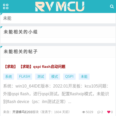
未能
未能相关的小组
未能相关的帖子
【求助】 【求助】qspi flash启动问题
系统
FLASH
测试
模式
QSPI
未能
系统：win10_64IDE版本：2022.01开发板：kcu105问题：
外接qspi flash，进行qspi测试。配置flashxip模式，未能识
别flash device（ps：ilm测试正常）...
来自：
开源蜂鸟E203
版块（
发表于：1604 天前）
5029
2
0