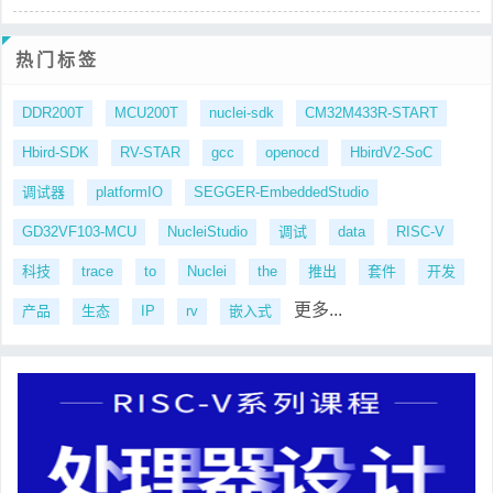
热门标签
DDR200T
MCU200T
nuclei-sdk
CM32M433R-START
Hbird-SDK
RV-STAR
gcc
openocd
HbirdV2-SoC
调试器
platformIO
SEGGER-EmbeddedStudio
GD32VF103-MCU
NucleiStudio
调试
data
RISC-V
科技
trace
to
Nuclei
the
推出
套件
开发
更多...
产品
生态
IP
rv
嵌入式