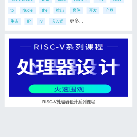
to
Nuclei
the
推出
套件
开发
产品
更多...
生态
IP
rv
嵌入式
RISC-V处理器设计系列课程