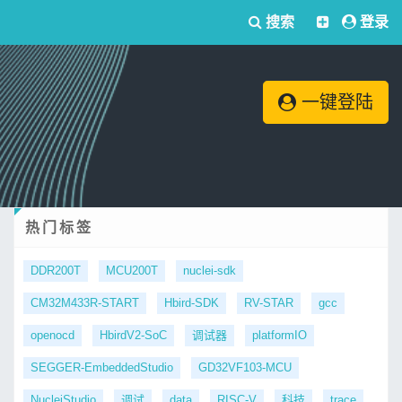
搜索
登录
一键登陆
热门标签
DDR200T
MCU200T
nuclei-sdk
CM32M433R-START
Hbird-SDK
RV-STAR
gcc
openocd
HbirdV2-SoC
调试器
platformIO
SEGGER-EmbeddedStudio
GD32VF103-MCU
NucleiStudio
调试
data
RISC-V
科技
trace