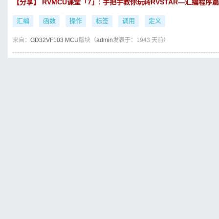
【分享】 RVMCU课堂「7」: 手把手教你玩转RVSTAR—汇编程序篇
汇编
函数
操作
标签
调用
定义
来自：
GD32VF103 MCU
版块（
admin
发表于：1943 天前）