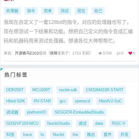
处理器
指令
用来
测试
现在
自己
我现在自定义了一套128bit的指令，对应的处理器也写了，
现在想测试一下结果和功能。想把自己定义的指令变成汇编
码和机器码用来测试处理器。想请各位大神帮帮忙。
来自：
开源蜂鸟E203
版块（
徐萌
发表于：1753 天前）
5708
0
0
热门标签
DDR200T
MCU200T
nuclei-sdk
CM32M433R-START
Hbird-SDK
RV-STAR
gcc
openocd
HbirdV2-SoC
调试器
platformIO
SEGGER-EmbeddedStudio
GD32VF103-MCU
NucleiStudio
调试
data
RISC-V
科技
trace
to
Nuclei
the
推出
套件
开发