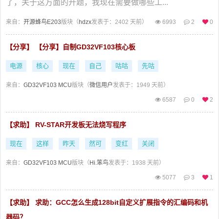
了，关于这方面的开题，我现在需要做哪些工...
来自：
开源蜂鸟E203
版块（
hdzx
发表于：2402 天前）
6993
2
0
【分享】 【分享】自制GD32VF103核心板
电源
核心
现在
自己
咕咕
先咕
来自：
GD32VF103 MCU
版块（
微信用户
发表于：1949 天前）
6587
0
2
【求助】 RV-STAR开发板无法烧写程序
现在
这样
昨天
然可
变红
关闭
来自：
GD32VF103 MCU
版块（
Hi.笨鸟
发表于：1938 天前）
5077
3
1
【求助】 求助：GCC怎么生成128bit自定义扩展指令的汇编码和机
器码？