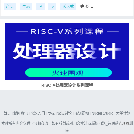
更多...
产品
生态
IP
rv
嵌入式
RISC-V处理器设计系列课程
首页
|
新闻资讯
|
快速入门
|
专栏
|
论坛讨论
|
培训视频
|
Nuclei Studio
|
大学计划
本站所有内容仅供学习和交流，如有转载或引用文章涉及版权问题_请联系
管理员
删
除