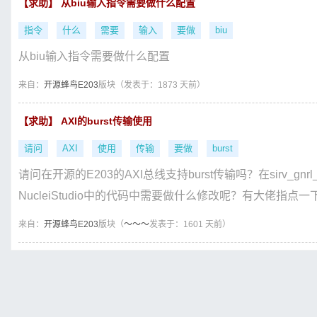
【求助】 从biu输入指令需要做什么配置
指令
什么
需要
输入
要做
biu
从biu输入指令需要做什么配置
来自：
开源蜂鸟E203
版块（
发表于：1873 天前）
【求助】 AXI的burst传输使用
请问
AXI
使用
传输
要做
burst
请问在开源的E203的AXI总线支持burst传输吗？在sirv_gn
NucleiStudio中的代码中需要做什么修改呢？有大佬指点一下
来自：
开源蜂鸟E203
版块（
～～～
发表于：1601 天前）