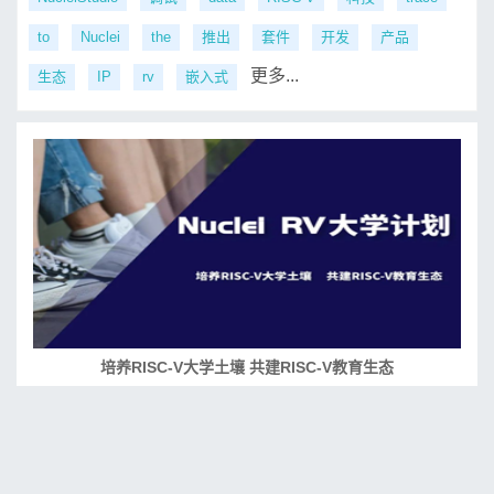
to
Nuclei
the
推出
套件
开发
产品
更多...
生态
IP
rv
嵌入式
培养RISC-V大学土壤 共建RISC-V教育生态