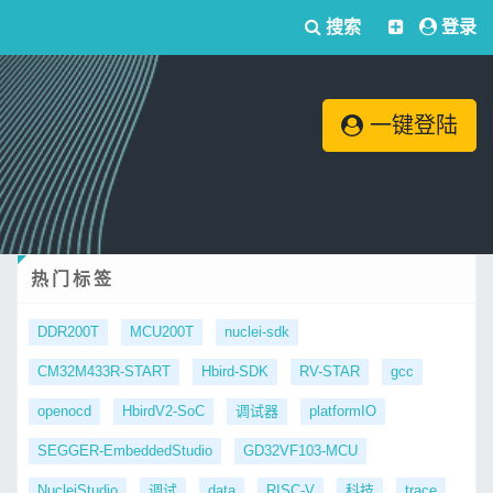
搜索
登录
一键登陆
热门标签
DDR200T
MCU200T
nuclei-sdk
CM32M433R-START
Hbird-SDK
RV-STAR
gcc
openocd
HbirdV2-SoC
调试器
platformIO
SEGGER-EmbeddedStudio
GD32VF103-MCU
NucleiStudio
调试
data
RISC-V
科技
trace