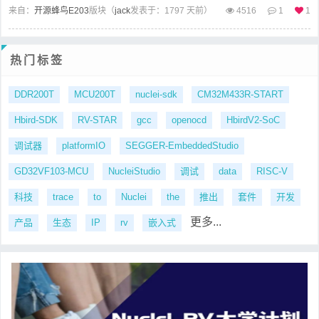
来自：
开源蜂鸟E203
版块（
jack
发表于：1797 天前）
4516
1
1
热门标签
DDR200T
MCU200T
nuclei-sdk
CM32M433R-START
Hbird-SDK
RV-STAR
gcc
openocd
HbirdV2-SoC
调试器
platformIO
SEGGER-EmbeddedStudio
GD32VF103-MCU
NucleiStudio
调试
data
RISC-V
科技
trace
to
Nuclei
the
推出
套件
开发
更多...
产品
生态
IP
rv
嵌入式