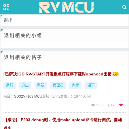
退出
退出相关的小组
退出相关的帖子
[已解决]GD RV-START开发板点灯程序下载时openocd出错
运行
退出
重新
管理员
也是
如下
来自：
GD32VF103 MCU
版块（
tinny
发表于：1977 天前）
5809
7
0
【求助】 E203 debug时，使用make upload命令进行调试，自动
退出