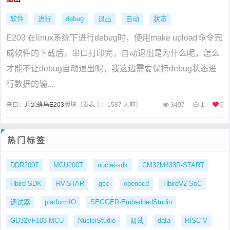
软件
进行
debug
退出
自动
状态
E203 在linux系统下进行debug时，使用make upload命令完
成软件的下载后，串口打印完，自动退出是为什么呢，怎么
才能不让debug自动退出呢，我这边需要保持debug状态进
行数据的输...
来自：
开源蜂鸟E203
版块（
发表于：1587 天前）
3497
1
0
热门标签
DDR200T
MCU200T
nuclei-sdk
CM32M433R-START
Hbird-SDK
RV-STAR
gcc
openocd
HbirdV2-SoC
调试器
platformIO
SEGGER-EmbeddedStudio
GD32VF103-MCU
NucleiStudio
调试
data
RISC-V