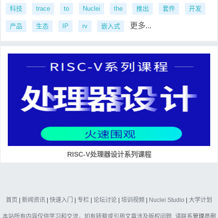
科技
trace
to
Nuclei
the
推出
套件
开发
更多...
产品
生态
IP
rv
嵌入式
RISC-V处理器设计系列课程
首页
|
新闻资讯
|
快速入门
|
专栏
|
论坛讨论
|
培训视频
|
Nuclei Studio
|
大学计划
本站所有内容仅供学习和交流，如有转载或引用文章涉及版权问题_请联系
管理员
删