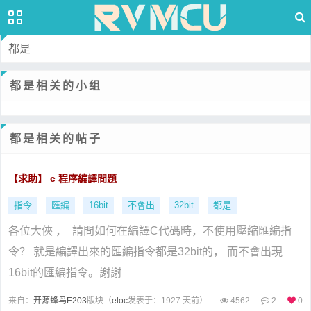
都是
都是相关的小组
都是相关的帖子
【求助】 c 程序編譯問題
指令
匯編
16bit
不會出
32bit
都是
各位大俠 ， 請問如何在編譯C代碼時，不使用壓縮匯編指
令？ 就是編譯出來的匯編指令都是32bit的， 而不會出現
16bit的匯編指令。謝謝
来自：
开源蜂鸟E203
版块（
eloc
发表于：1927 天前）
4562
2
0