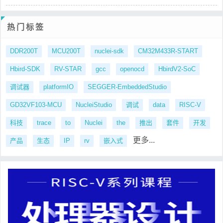
热门标签
DDR200T
MCU200T
nuclei-sdk
CM32M433R-START
Hbird-SDK
RV-STAR
gcc
openocd
HbirdV2-SoC
调试器
platformIO
SEGGER-EmbeddedStudio
GD32VF103-MCU
NucleiStudio
调试
data
RISC-V
科技
trace
to
Nuclei
the
推出
套件
开发
更多...
产品
生态
IP
rv
嵌入式