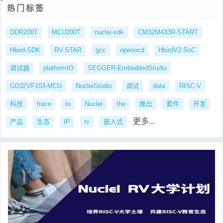
热门标签
DDR200T
MCU200T
nuclei-sdk
CM32M433R-START
Hbird-SDK
RV-STAR
gcc
openocd
HbirdV2-SoC
调试器
platformIO
SEGGER-EmbeddedStudio
GD32VF103-MCU
NucleiStudio
调试
data
RISC-V
科技
trace
to
Nuclei
the
推出
套件
开发
更多...
产品
生态
IP
rv
嵌入式