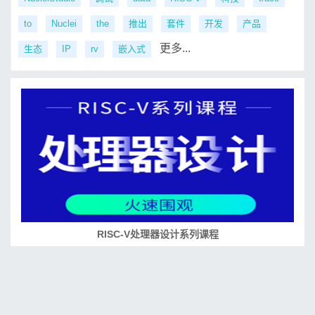
to
Nuclei
the
推出
套件
开发
产品
更多...
生态
IP
rv
嵌入式
RISC-V处理器设计系列课程