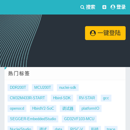
搜索
登录
一键登陆
热门标签
DDR200T
MCU200T
nuclei-sdk
CM32M433R-START
Hbird-SDK
RV-STAR
gcc
openocd
HbirdV2-SoC
调试器
platformIO
SEGGER-EmbeddedStudio
GD32VF103-MCU
NucleiStudio
调试
data
RISC-V
科技
trace