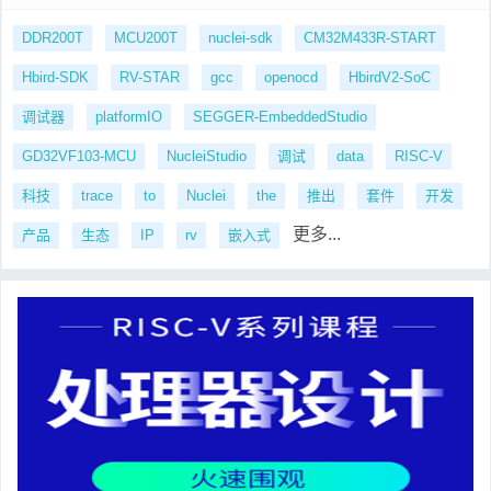
DDR200T
MCU200T
nuclei-sdk
CM32M433R-START
Hbird-SDK
RV-STAR
gcc
openocd
HbirdV2-SoC
调试器
platformIO
SEGGER-EmbeddedStudio
GD32VF103-MCU
NucleiStudio
调试
data
RISC-V
科技
trace
to
Nuclei
the
推出
套件
开发
更多...
产品
生态
IP
rv
嵌入式