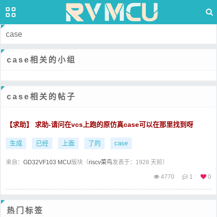
case
case相关的小组
case相关的帖子
【求助】 求助-请问在vcs上跑的原仿真case可以在那里找到呀
生成
已经
上面
了的
case
来自：
GD32VF103 MCU
版块（
riscv菜鸟
发表于：1928 天前）
4770
1
0
热门标签