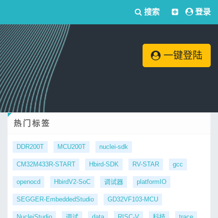
搜索
登录
一键登陆
热门标签
DDR200T
MCU200T
nuclei-sdk
CM32M433R-START
Hbird-SDK
RV-STAR
gcc
openocd
HbirdV2-SoC
调试器
platformIO
SEGGER-EmbeddedStudio
GD32VF103-MCU
NucleiStudio
调试
data
RISC-V
科技
trace