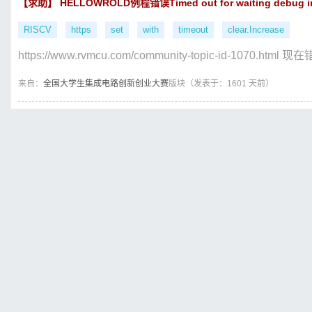
【求助】 HELLOWROLD例程错误Timed out for waiting debug int 
RISCV
https
set
with
timeout
clear.Increase
https://www.rvmcu.com/community-topic-id-1070.html 现在
来自：
全国大学生集成电路创新创业大赛
版块（
发表于：1601 天前）