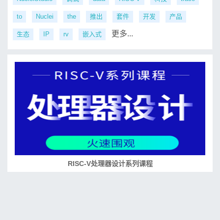
to
Nuclei
the
推出
套件
开发
产品
更多...
生态
IP
rv
嵌入式
RISC-V处理器设计系列课程