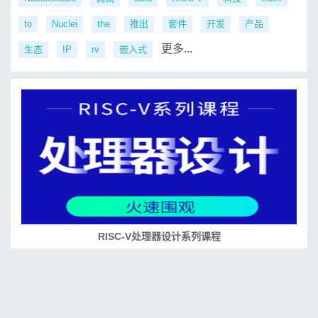
to
Nuclei
the
推出
套件
开发
产品
更多...
生态
IP
rv
嵌入式
RISC-V处理器设计系列课程