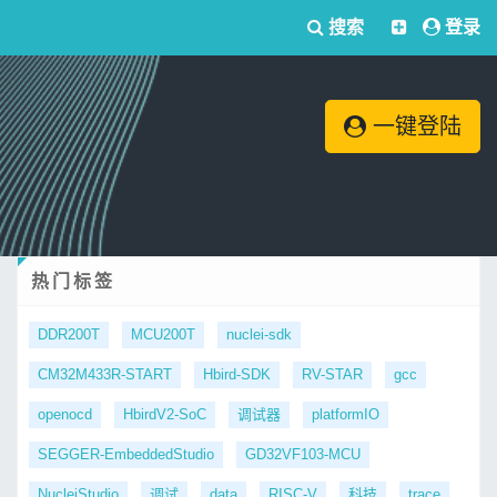
搜索
登录
一键登陆
热门标签
DDR200T
MCU200T
nuclei-sdk
CM32M433R-START
Hbird-SDK
RV-STAR
gcc
openocd
HbirdV2-SoC
调试器
platformIO
SEGGER-EmbeddedStudio
GD32VF103-MCU
NucleiStudio
调试
data
RISC-V
科技
trace