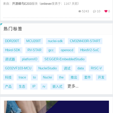
来自：
开源蜂鸟E203
版块（
onliever
发表于：1167 天前）
5243
10
0
热门标签
DDR200T
MCU200T
nuclei-sdk
CM32M433R-START
Hbird-SDK
RV-STAR
gcc
openocd
HbirdV2-SoC
调试器
platformIO
SEGGER-EmbeddedStudio
GD32VF103-MCU
NucleiStudio
调试
data
RISC-V
科技
trace
to
Nuclei
the
推出
套件
开发
更多...
产品
生态
IP
rv
嵌入式