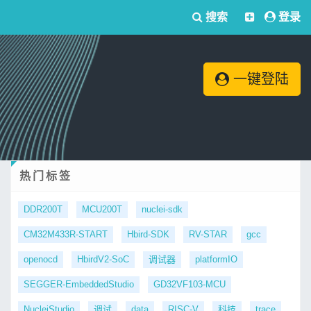
搜索
登录
一键登陆
热门标签
DDR200T
MCU200T
nuclei-sdk
CM32M433R-START
Hbird-SDK
RV-STAR
gcc
openocd
HbirdV2-SoC
调试器
platformIO
SEGGER-EmbeddedStudio
GD32VF103-MCU
NucleiStudio
调试
data
RISC-V
科技
trace