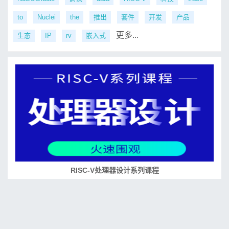
to
Nuclei
the
推出
套件
开发
产品
更多...
生态
IP
rv
嵌入式
RISC-V处理器设计系列课程