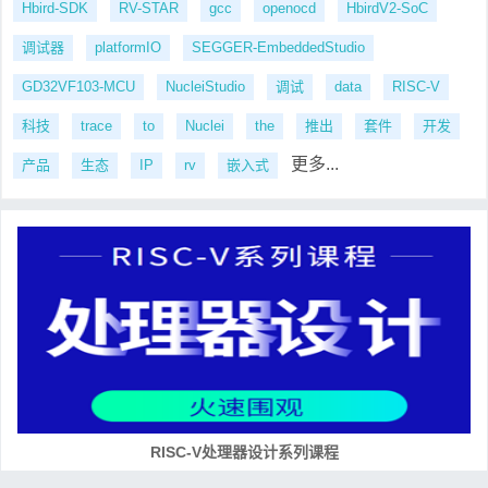
Hbird-SDK
RV-STAR
gcc
openocd
HbirdV2-SoC
调试器
platformIO
SEGGER-EmbeddedStudio
GD32VF103-MCU
NucleiStudio
调试
data
RISC-V
科技
trace
to
Nuclei
the
推出
套件
开发
更多...
产品
生态
IP
rv
嵌入式
RISC-V处理器设计系列课程