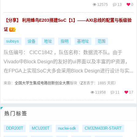
12575
13
0
【分享】 利用蜂鸟E203搭建SoC【1】——AXI总线的配置与板级验
证
subsys
设备
地址
指明
基地址
范围
队伍编号： CICC1842 ，队伍名称：数据流不队。由于
Vivado中Block Design的友好的ui界面以及丰富的IP资源，
在FPGA上实现SoC大多会采用Block Design进行设计与实...
来自：
全国大学生集成电路创新创业大赛
版块（
Z
发表于：1885 天前）
11958
11
17
热门标签
DDR200T
MCU200T
nuclei-sdk
CM32M433R-START