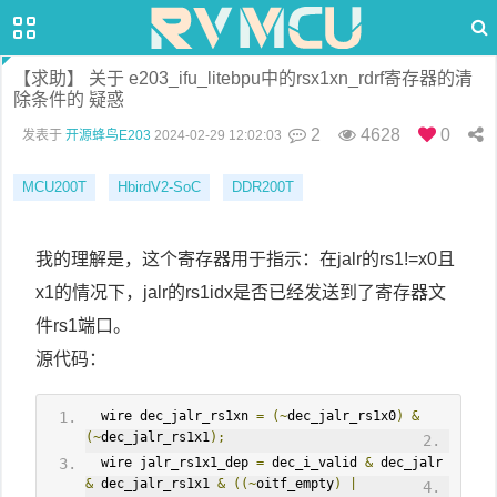
【求助】 关于 e203_ifu_litebpu中的rsx1xn_rdrf寄存器的清
除条件的 疑惑
2
4628
0
发表于
开源蜂鸟E203
2024-02-29 12:02:03
MCU200T
HbirdV2-SoC
DDR200T
我的理解是，这个寄存器用于指示：在jalr的rs1!=x0且
x1的情况下，jalr的rs1idx是否已经发送到了寄存器文
件rs1端口。
源代码：
  wire dec_jalr_rs1xn 
=
(~
dec_jalr_rs1x0
)
&
(~
dec_jalr_rs1x1
);
  wire jalr_rs1x1_dep 
=
 dec_i_valid 
&
 dec_jalr 
&
 dec_jalr_rs1x1 
&
((~
oitf_empty
)
|