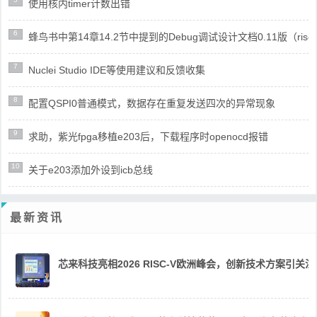
使用核内timer计数出错
6
蜂鸟书中第14章14.2节中提到的Debug调试设计文档0.11版（risc
7
Nuclei Studio IDE等使用建议和反馈收集
8
配置QSPI0普通模式，数据存在重复发送四次的异常现象
9
求助，紫光fpga移植e203后，下载程序时openocd报错
10
关于e203添加外设到icb总线
最新资讯
芯来科技亮相2026 RISC-V欧洲峰会，创新技术方案引关注