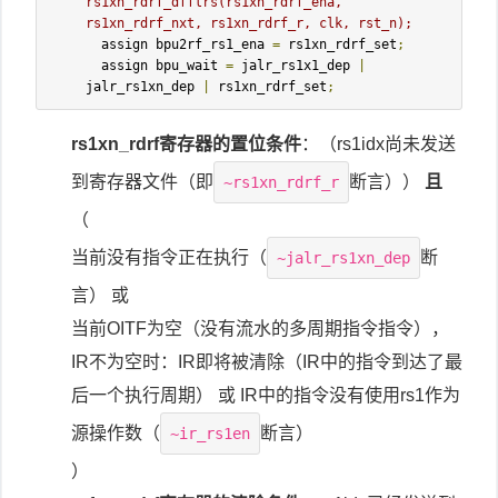
rs1xn_rdrf_dfflrs(rs1xn_rdrf_ena, 
rs1xn_rdrf_nxt, rs1xn_rdrf_r, clk, rst_n);
  assign bpu2rf_rs1_ena 
=
 rs1xn_rdrf_set
;
  assign bpu_wait 
=
 jalr_rs1x1_dep 
|
jalr_rs1xn_dep 
|
 rs1xn_rdrf_set
;
rs1xn_rdrf寄存器的置位条件
：（rs1idx尚未发送
到寄存器文件（即
断言））
且
~rs1xn_rdrf_r
（
当前没有指令正在执行（
断
~jalr_rs1xn_dep
言） 或
当前OITF为空（没有流水的多周期指令指令），
IR不为空时：IR即将被清除（IR中的指令到达了最
后一个执行周期） 或 IR中的指令没有使用rs1作为
源操作数（
断言）
~ir_rs1en
）