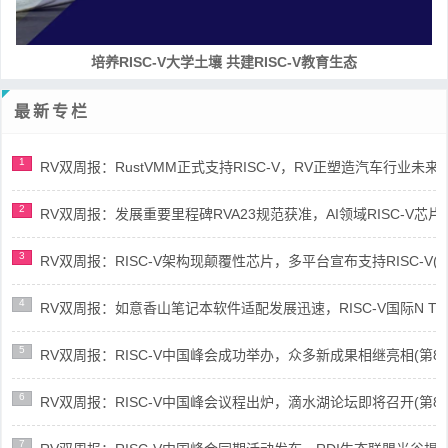
培养RISC-V大学土壤 共建RISC-V教育生态
最新专栏
1
RV双周报：RustVMM正式支持RISC-V，RV正塑造汽车行业未来(第91
2
RV双周报：发展重要里程碑RVA23规范获准，AI领域RISC-V芯片市场
3
RV双周报：RISC-V架构现颠覆性芯片，多平台宣布支持RISC-V(第89
4
RV双周报：如意香山笔记本软件适配发展迅速，RISC-V国际N Trace
5
RV双周报：RISC-V中国峰会成功举办，众多新成果相继亮相(第87期-
6
RV双周报：RISC-V中国峰会议程出炉，滴水湖论坛即将召开(第86期-
7