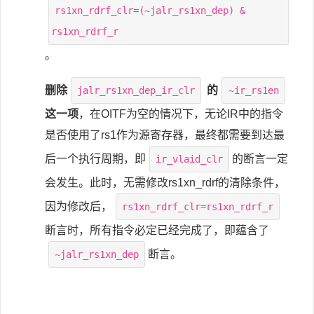
rs1xn_rdrf_clr=(~jalr_rs1xn_dep) &
rs1xn_rdrf_r
。
删除
的
jalr_rs1xn_dep_ir_clr
~ir_rs1en
这一项
，在OITF为空的情况下，无论IR中的指令
是否使用了rs1作为源寄存器，最终都需要到达最
后一个执行周期，即
的断言一定
ir_vlaid_clr
会发生。此时，无需修改rs1xn_rdrf的清除条件，
因为修改后，
rs1xn_rdrf_clr=rs1xn_rdrf_r
断言时，所有指令必定已经完成了，即蕴含了
断言。
~jalr_rs1xn_dep