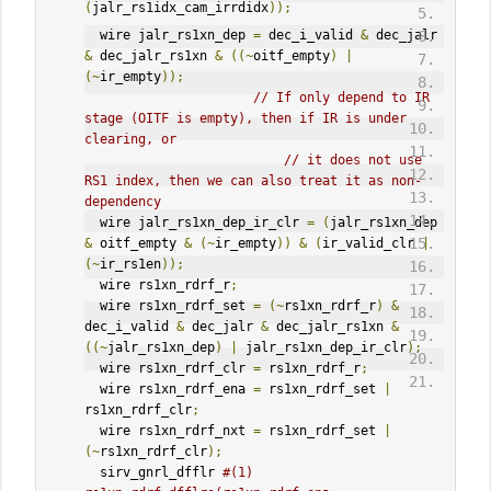
(
jalr_rs1idx_cam_irrdidx
));
  wire jalr_rs1xn_dep 
=
 dec_i_valid 
&
 dec_jalr 
&
 dec_jalr_rs1xn 
&
((~
oitf_empty
)
|
(~
ir_empty
));
// If only depend to IR 
stage (OITF is empty), then if IR is under 
clearing, or
// it does not use 
RS1 index, then we can also treat it as non-
dependency
  wire jalr_rs1xn_dep_ir_clr 
=
(
jalr_rs1xn_dep 
&
 oitf_empty 
&
(~
ir_empty
))
&
(
ir_valid_clr 
|
(~
ir_rs1en
));
  wire rs1xn_rdrf_r
;
  wire rs1xn_rdrf_set 
=
(~
rs1xn_rdrf_r
)
&
dec_i_valid 
&
 dec_jalr 
&
 dec_jalr_rs1xn 
&
((~
jalr_rs1xn_dep
)
|
 jalr_rs1xn_dep_ir_clr
);
  wire rs1xn_rdrf_clr 
=
 rs1xn_rdrf_r
;
  wire rs1xn_rdrf_ena 
=
 rs1xn_rdrf_set 
|
rs1xn_rdrf_clr
;
  wire rs1xn_rdrf_nxt 
=
 rs1xn_rdrf_set 
|
(~
rs1xn_rdrf_clr
);
  sirv_gnrl_dfflr 
#(1) 