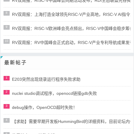
RV双周报：RISC-V中国峰会同期活动发布，RDI生态联盟光谷揭牌(第8
8
RV双周报：上海打造全球领先RISC-V产业高地，RISC-V AI指令集架
9
RV双周报：RISC-V欧洲峰会亮点频出，RISC-V中国峰会稳步筹备(第8
10
RV双周报：RV中国峰会正式启动，RISC-V产业专利导航成果发布(第8
最新帖子
1
E203突然出现烧录运行程序失败求助
2
nuclei studio调试程序，openocd链接gdb失败
3
debug操作，OpenOCD超时失败！
4
【求助】需要早期开发板HummingBird的详细资料，目前论坛
5