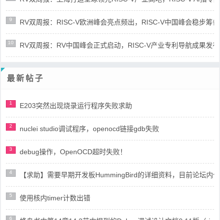
9
RV双周报：RISC-V欧洲峰会亮点频出，RISC-V中国峰会稳步筹备(第8
10
RV双周报：RV中国峰会正式启动，RISC-V产业专利导航成果发布(第8
最新帖子
1
E203突然出现烧录运行程序失败求助
2
nuclei studio调试程序，openocd链接gdb失败
3
debug操作，OpenOCD超时失败！
4
【求助】需要早期开发板HummingBird的详细资料，目前论坛
5
使用核内timer计数出错
6