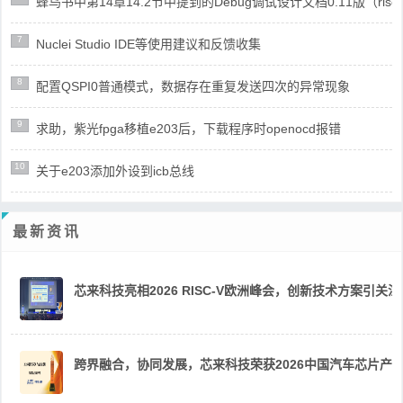
蜂鸟书中第14章14.2节中提到的Debug调试设计文档0.11版（risc
7
Nuclei Studio IDE等使用建议和反馈收集
8
配置QSPI0普通模式，数据存在重复发送四次的异常现象
9
求助，紫光fpga移植e203后，下载程序时openocd报错
10
关于e203添加外设到icb总线
最新资讯
芯来科技亮相2026 RISC-V欧洲峰会，创新技术方案引关注
跨界融合，协同发展，芯来科技荣获2026中国汽车芯片产