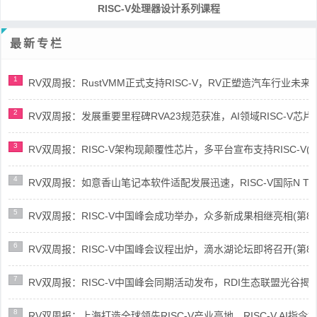
RISC-V处理器设计系列课程
最新专栏
1
RV双周报：RustVMM正式支持RISC-V，RV正塑造汽车行业未来(第91
2
RV双周报：发展重要里程碑RVA23规范获准，AI领域RISC-V芯片市场
3
RV双周报：RISC-V架构现颠覆性芯片，多平台宣布支持RISC-V(第89
4
RV双周报：如意香山笔记本软件适配发展迅速，RISC-V国际N Trace
5
RV双周报：RISC-V中国峰会成功举办，众多新成果相继亮相(第87期-
6
RV双周报：RISC-V中国峰会议程出炉，滴水湖论坛即将召开(第86期-
7
RV双周报：RISC-V中国峰会同期活动发布，RDI生态联盟光谷揭牌(第8
8
RV双周报：上海打造全球领先RISC-V产业高地，RISC-V AI指令集架