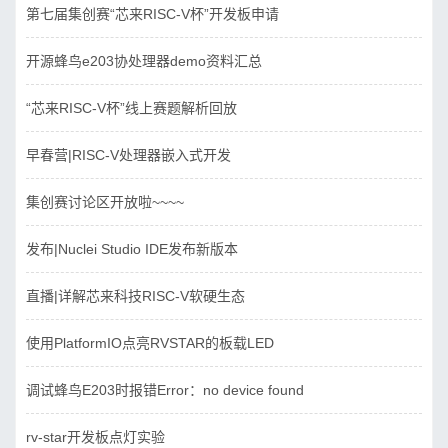
第七届集创赛“芯来RISC-V杯”开发板申请
开源蜂鸟e203协处理器demo资料汇总
“芯来RISC-V杯”线上赛题解析回放
早春营|RISC-V处理器嵌入式开发
集创赛讨论区开放啦~~~~
发布|Nuclei Studio IDE发布新版本
直播|详解芯来科技RISC-V软硬生态
使用PlatformIO点亮RVSTAR的板载LED
调试蜂鸟E203时报错Error：no device found
rv-star开发板点灯实验