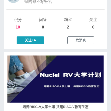
懒的都不写签名
积分
问答
粉丝
关注
10
0
2
0
关注TA
发消息
培养RISC-V大学土壤 共建RISC-V教育生态