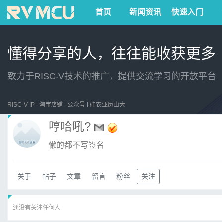
首页
新闻资讯
快速入门
懂得分享的人，往往能收获更多
致力于RISC-V技术的推广，提供交流学习的开放平台
RISC-V IP
淘宝店铺
公众号
硅农亚历山大
哼哈吼?
懒的都不写签名
关于
帖子
文章
留言
粉丝
关注
还没有关注任何人