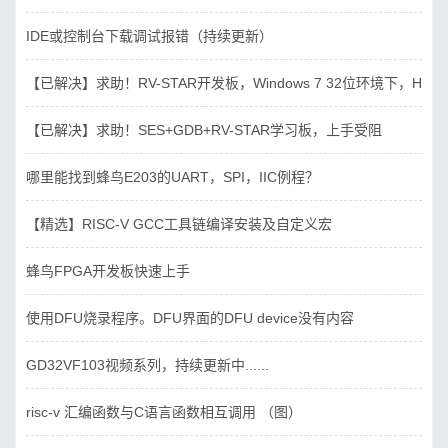
IDE或控制台下载调试报错（持续更新）
【已解决】求助！RV-STAR开发板，Windows 7 32位环境下，Hbird_D
【已解决】求助！SES+GDB+RV-STAR学习板，上手受阻
哪里能找到蜂鸟E203的UART，SPI，IIC例程？
【精选】RISC-V GCC工具链编译安装及自定义宏
蜂鸟FPGA开发板快速上手
使用DFU烧录程序。DFU界面的DFU device没有内容
GD32VF103视频系列，持续更新中......
risc-v 汇编函数与C语言函数相互调用 （图）