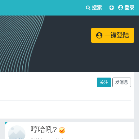
搜索
登录
一键登陆
关注
发消息
哼哈吼?