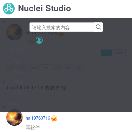
Nuclei
Studio
hai19760716
首页
写软件
软件包
关注
发消息
动态
关于
帖子
文章
软件
留言
粉丝
关注
教程
FAQ
hai19760716的软件包
贡献
RVMCU社区
hai19760716
写软件