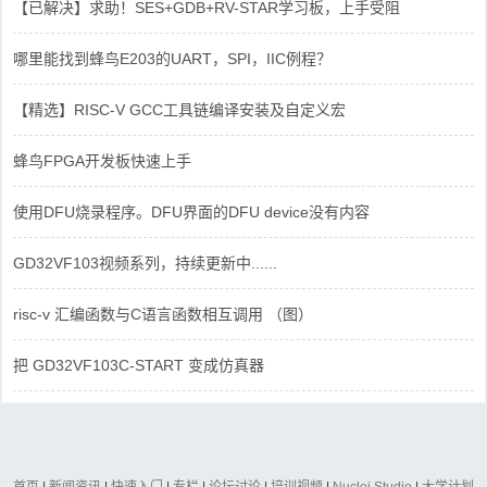
【已解决】求助！SES+GDB+RV-STAR学习板，上手受阻
哪里能找到蜂鸟E203的UART，SPI，IIC例程？
【精选】RISC-V GCC工具链编译安装及自定义宏
蜂鸟FPGA开发板快速上手
使用DFU烧录程序。DFU界面的DFU device没有内容
GD32VF103视频系列，持续更新中......
risc-v 汇编函数与C语言函数相互调用 （图）
把 GD32VF103C-START 变成仿真器
首页
|
新闻资讯
|
快速入门
|
专栏
|
论坛讨论
|
培训视频
|
Nuclei Studio
|
大学计划