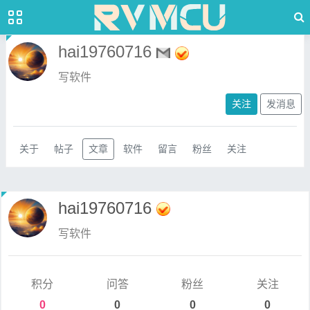
hai19760716
写软件
关注
发消息
关于
帖子
文章
软件
留言
粉丝
关注
hai19760716
写软件
积分
问答
粉丝
关注
0
0
0
0