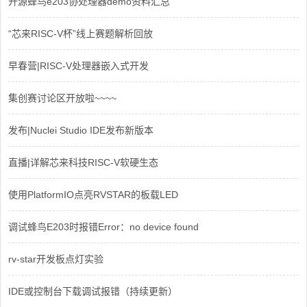
开源蜂鸟e203协处理器demo资料汇总
“芯来RISC-V杯”线上赛题解析回放
早春营|RISC-V处理器嵌入式开发
集创赛讨论区开放啦~~~~
发布|Nuclei Studio IDE发布新版本
直播|详解芯来科技RISC-V软硬生态
使用PlatformIO点亮RVSTAR的板载LED
调试蜂鸟E203时报错Error：no device found
rv-star开发板点灯实验
IDE或控制台下载调试报错（持续更新）