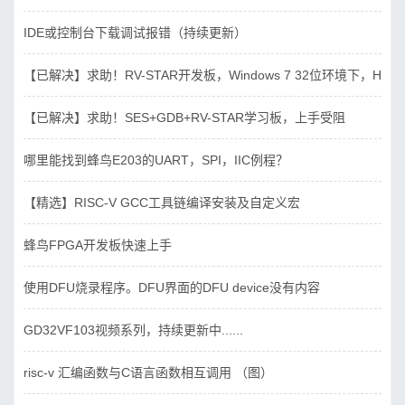
IDE或控制台下载调试报错（持续更新）
【已解决】求助！RV-STAR开发板，Windows 7 32位环境下，Hbird_D
【已解决】求助！SES+GDB+RV-STAR学习板，上手受阻
哪里能找到蜂鸟E203的UART，SPI，IIC例程？
【精选】RISC-V GCC工具链编译安装及自定义宏
蜂鸟FPGA开发板快速上手
使用DFU烧录程序。DFU界面的DFU device没有内容
GD32VF103视频系列，持续更新中......
risc-v 汇编函数与C语言函数相互调用 （图）