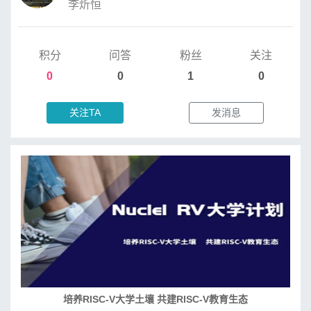
李炘恒
积分
问答
粉丝
关注
0
0
1
0
关注TA
发消息
培养RISC-V大学土壤 共建RISC-V教育生态