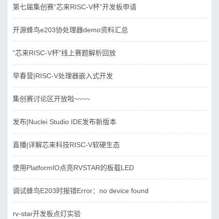
第七届集创赛“芯来RISC-V杯”开发板申请
开源蜂鸟e203协处理器demo资料汇总
“芯来RISC-V杯”线上赛题解析回放
早春营|RISC-V处理器嵌入式开发
集创赛讨论区开放啦~~~~
发布|Nuclei Studio IDE发布新版本
直播|详解芯来科技RISC-V软硬生态
使用PlatformIO点亮RVSTAR的板载LED
调试蜂鸟E203时报错Error：no device found
rv-star开发板点灯实验