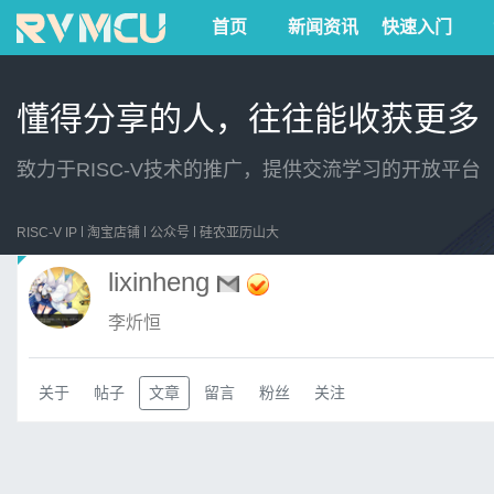
首页
新闻资讯
快速入门
懂得分享的人，往往能收获更多
致力于RISC-V技术的推广，提供交流学习的开放平台
RISC-V IP
淘宝店铺
公众号
硅农亚历山大
lixinheng
李炘恒
关于
帖子
文章
留言
粉丝
关注