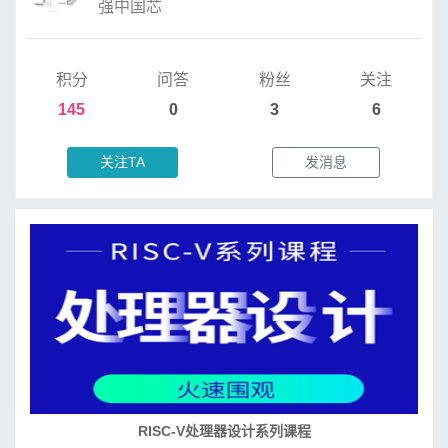
强中国芯
积分
问答
粉丝
关注
145
0
3
6
关注TA
发消息
RISC-V处理器设计系列课程