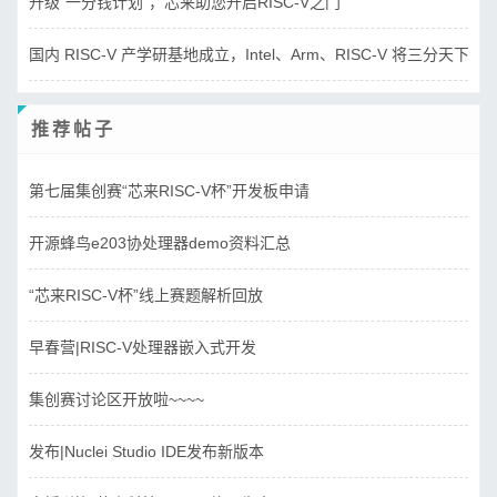
升级“一分钱计划”，芯来助您开启RISC-V之门
国内 RISC-V 产学研基地成立，Intel、Arm、RISC-V 将三分天下？
推荐帖子
第七届集创赛“芯来RISC-V杯”开发板申请
开源蜂鸟e203协处理器demo资料汇总
“芯来RISC-V杯”线上赛题解析回放
早春营|RISC-V处理器嵌入式开发
集创赛讨论区开放啦~~~~
发布|Nuclei Studio IDE发布新版本