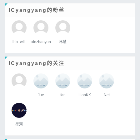
ICyangyang的粉丝
lhb_will
xiezhaoyan
林慧
ICyangyang的关注
Jue
fan
LionKK
Net
星河