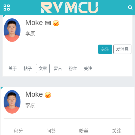
Moke
李原
关注
发消息
关于
帖子
文章
留言
粉丝
关注
Moke
李原
积分
问答
粉丝
关注