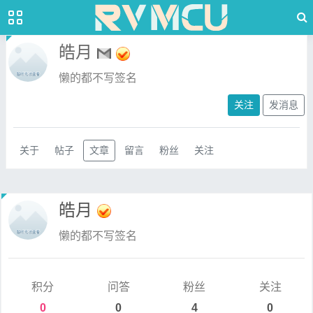
皓月
懒的都不写签名
关注
发消息
关于
帖子
文章
留言
粉丝
关注
皓月
懒的都不写签名
积分
问答
粉丝
关注
0
0
4
0