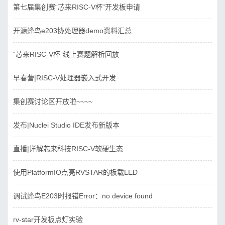
第七届集创赛“芯来RISC-V杯”开发板申请
开源蜂鸟e203协处理器demo资料汇总
“芯来RISC-V杯”线上赛题解析回放
早春营|RISC-V处理器嵌入式开发
集创赛讨论区开放啦~~~~
发布|Nuclei Studio IDE发布新版本
直播|详解芯来科技RISC-V软硬生态
使用PlatformIO点亮RVSTAR的板载LED
调试蜂鸟E203时报错Error：no device found
rv-star开发板点灯实验