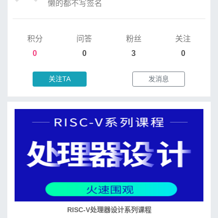
懒的都不写签名
积分
问答
粉丝
关注
0
0
3
0
关注TA
发消息
培养RISC-V大学土壤 共建RISC-V教育生态