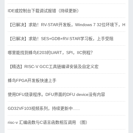
IDE或控制台下载调试报错（持续更新）
【已解决】求助！RV-STAR开发板，Windows 7 32位环境下，Hbird_D
【已解决】求助！SES+GDB+RV-STAR学习板，上手受阻
哪里能找到蜂鸟E203的UART，SPI，IIC例程？
【精选】RISC-V GCC工具链编译安装及自定义宏
蜂鸟FPGA开发板快速上手
使用DFU烧录程序。DFU界面的DFU device没有内容
GD32VF103视频系列，持续更新中......
risc-v 汇编函数与C语言函数相互调用 （图）