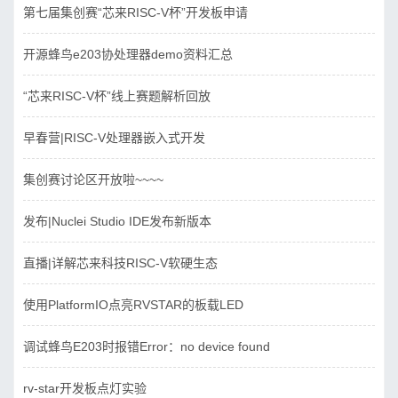
第七届集创赛“芯来RISC-V杯”开发板申请
开源蜂鸟e203协处理器demo资料汇总
“芯来RISC-V杯”线上赛题解析回放
早春营|RISC-V处理器嵌入式开发
集创赛讨论区开放啦~~~~
发布|Nuclei Studio IDE发布新版本
直播|详解芯来科技RISC-V软硬生态
使用PlatformIO点亮RVSTAR的板载LED
调试蜂鸟E203时报错Error：no device found
rv-star开发板点灯实验