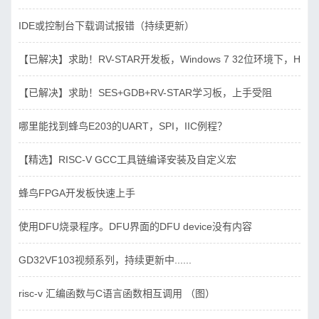
IDE或控制台下载调试报错（持续更新）
【已解决】求助！RV-STAR开发板，Windows 7 32位环境下，Hbird_D
【已解决】求助！SES+GDB+RV-STAR学习板，上手受阻
哪里能找到蜂鸟E203的UART，SPI，IIC例程？
【精选】RISC-V GCC工具链编译安装及自定义宏
蜂鸟FPGA开发板快速上手
使用DFU烧录程序。DFU界面的DFU device没有内容
GD32VF103视频系列，持续更新中......
risc-v 汇编函数与C语言函数相互调用 （图）