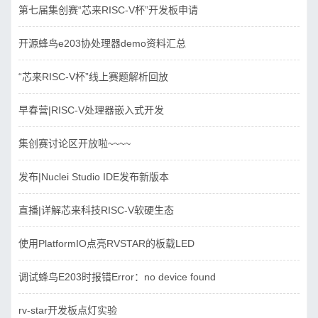
第七届集创赛“芯来RISC-V杯”开发板申请
开源蜂鸟e203协处理器demo资料汇总
“芯来RISC-V杯”线上赛题解析回放
早春营|RISC-V处理器嵌入式开发
集创赛讨论区开放啦~~~~
发布|Nuclei Studio IDE发布新版本
直播|详解芯来科技RISC-V软硬生态
使用PlatformIO点亮RVSTAR的板载LED
调试蜂鸟E203时报错Error：no device found
rv-star开发板点灯实验