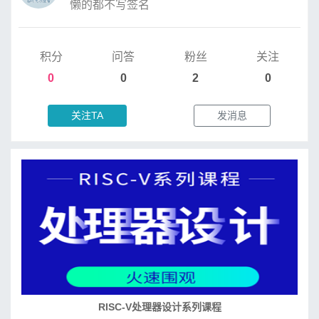
懒的都不写签名
积分
问答
粉丝
关注
0
0
2
0
关注TA
发消息
培养RISC-V大学土壤 共建RISC-V教育生态