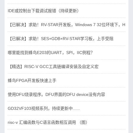
IDE或控制台下载调试报错（持续更新）
【已解决】求助！RV-STAR开发板，Windows 7 32位环境下，Hbird_D
【已解决】求助！SES+GDB+RV-STAR学习板，上手受阻
哪里能找到蜂鸟E203的UART，SPI，IIC例程？
【精选】RISC-V GCC工具链编译安装及自定义宏
蜂鸟FPGA开发板快速上手
使用DFU烧录程序。DFU界面的DFU device没有内容
GD32VF103视频系列，持续更新中......
risc-v 汇编函数与C语言函数相互调用 （图）