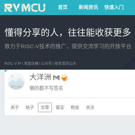
首页
新闻资讯
快速入门
懂得分享的人，往往能收获更多
致力于RISC-V技术的推广，提供交流学习的开放平台
RISC-V IP
淘宝店铺
公众号
硅农亚历山大
大洋洲
懒的都不写签名
关于
帖子
文章
留言
粉丝
关注