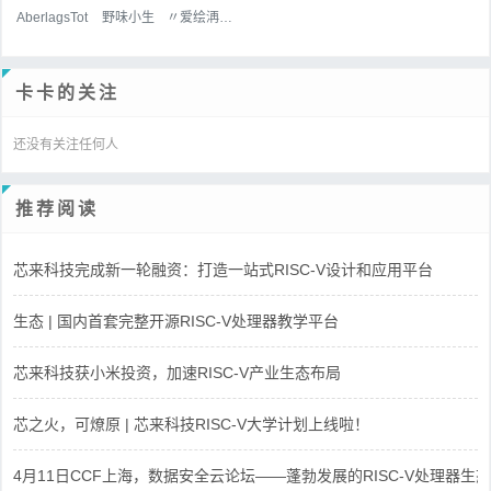
AberlagsTot
野味小生
〃爱绘洅来な
卡卡的关注
还没有关注任何人
推荐阅读
芯来科技完成新一轮融资：打造一站式RISC-V设计和应用平台
生态 | 国内首套完整开源RISC-V处理器教学平台
芯来科技获小米投资，加速RISC-V产业生态布局
芯之火，可燎原 | 芯来科技RISC-V大学计划上线啦！
4月11日CCF上海，数据安全云论坛——蓬勃发展的RISC-V处理器生态