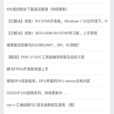
IDE或控制台下载调试报错（持续更新）
【已解决】求助！RV-STAR开发板，Windows 7 32位环境下，Hbird_D
【已解决】求助！SES+GDB+RV-STAR学习板，上手受阻
哪里能找到蜂鸟E203的UART，SPI，IIC例程？
【精选】RISC-V GCC工具链编译安装及自定义宏
蜂鸟FPGA开发板快速上手
使用DFU烧录程序。DFU界面的DFU device没有内容
GD32VF103视频系列，持续更新中......
risc-v 汇编函数与C语言函数相互调用 （图）