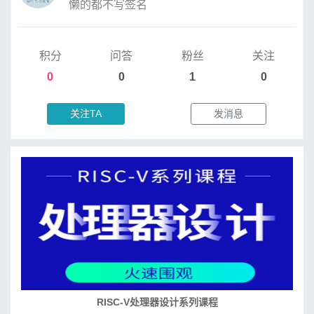
懒的都不写签名
积分
问答
粉丝
关注
0
0
1
0
关注TA
发消息
RISC-V处理器设计系列课程