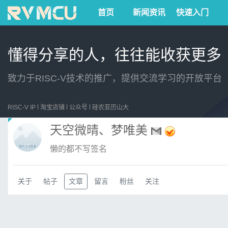
首页
新闻资讯
快速入门
懂得分享的人，往往能收获更多
致力于RISC-V技术的推广，提供交流学习的开放平台
RISC-V IP
淘宝店铺
公众号
硅农亚历山大
天空微晴、梦唯美
懒的都不写签名
关于
帖子
文章
留言
粉丝
关注