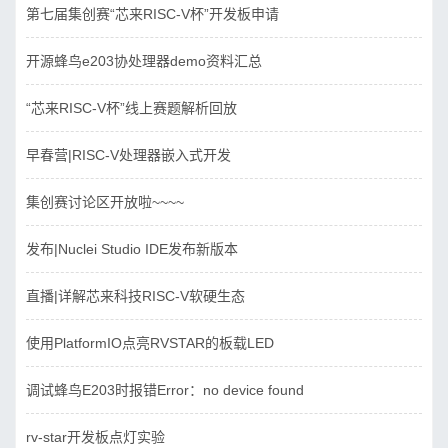
第七届集创赛“芯来RISC-V杯”开发板申请
开源蜂鸟e203协处理器demo资料汇总
“芯来RISC-V杯”线上赛题解析回放
早春营|RISC-V处理器嵌入式开发
集创赛讨论区开放啦~~~~
发布|Nuclei Studio IDE发布新版本
直播|详解芯来科技RISC-V软硬生态
使用PlatformIO点亮RVSTAR的板载LED
调试蜂鸟E203时报错Error：no device found
rv-star开发板点灯实验