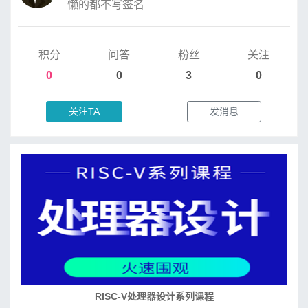
懒的都不写签名
积分
问答
粉丝
关注
0
0
3
0
关注TA
发消息
RISC-V处理器设计系列课程