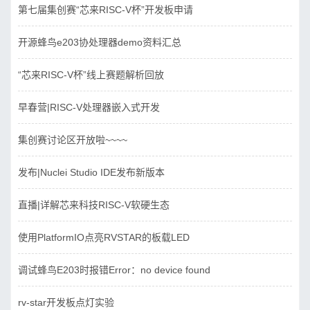
第七届集创赛“芯来RISC-V杯”开发板申请
开源蜂鸟e203协处理器demo资料汇总
“芯来RISC-V杯”线上赛题解析回放
早春营|RISC-V处理器嵌入式开发
集创赛讨论区开放啦~~~~
发布|Nuclei Studio IDE发布新版本
直播|详解芯来科技RISC-V软硬生态
使用PlatformIO点亮RVSTAR的板载LED
调试蜂鸟E203时报错Error：no device found
rv-star开发板点灯实验