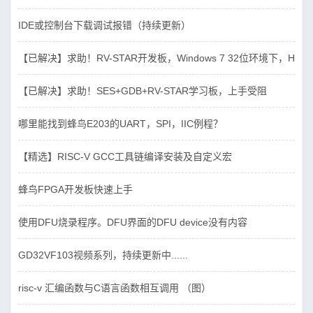
IDE或控制台下载调试报错（持续更新）
【已解决】求助！RV-STAR开发板，Windows 7 32位环境下，Hbird_D
【已解决】求助！SES+GDB+RV-STAR学习板，上手受阻
哪里能找到蜂鸟E203的UART，SPI，IIC例程？
【精选】RISC-V GCC工具链编译安装及自定义宏
蜂鸟FPGA开发板快速上手
使用DFU烧录程序。DFU界面的DFU device没有内容
GD32VF103视频系列，持续更新中......
risc-v 汇编函数与C语言函数相互调用 （图）