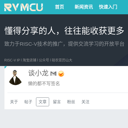
首页
新闻资讯
快速入门
懂得分享的人，往往能收获更多
致力于RISC-V技术的推广，提供交流学习的开放平台
RISC-V IP
淘宝店铺
公众号
硅农亚历山大
谈小龙
懒的都不写签名
关于
帖子
文章
留言
粉丝
关注