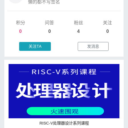
懒的都不写签名
积分
问答
粉丝
关注
0
0
4
0
关注TA
发消息
RISC-V处理器设计系列课程