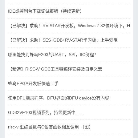
IDE或控制台下载调试报错（持续更新）
【已解决】求助！RV-STAR开发板，Windows 7 32位环境下，Hbird_D
【已解决】求助！SES+GDB+RV-STAR学习板，上手受阻
哪里能找到蜂鸟E203的UART，SPI，IIC例程？
【精选】RISC-V GCC工具链编译安装及自定义宏
蜂鸟FPGA开发板快速上手
使用DFU烧录程序。DFU界面的DFU device没有内容
GD32VF103视频系列，持续更新中......
risc-v 汇编函数与C语言函数相互调用 （图）