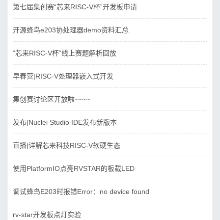
第七届集创赛“芯来RISC-V杯”开发板申请
开源蜂鸟e203协处理器demo资料汇总
“芯来RISC-V杯”线上赛题解析回放
早春营|RISC-V处理器嵌入式开发
集创赛讨论区开放啦~~~~
发布|Nuclei Studio IDE发布新版本
直播|详解芯来科技RISC-V软硬生态
使用PlatformIO点亮RVSTAR的板载LED
调试蜂鸟E203时报错Error：no device found
rv-star开发板点灯实验