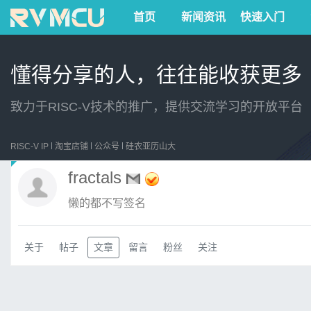
首页
新闻资讯
快速入门
懂得分享的人，往往能收获更多
致力于RISC-V技术的推广，提供交流学习的开放平台
RISC-V IP
淘宝店铺
公众号
硅农亚历山大
fractals
懒的都不写签名
关于
帖子
文章
留言
粉丝
关注