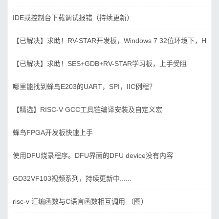
IDE或控制台下载调试报错（持续更新）
【已解决】求助！RV-STAR开发板，Windows 7 32位环境下，Hbird_D
【已解决】求助！SES+GDB+RV-STAR学习板，上手受阻
哪里能找到蜂鸟E203的UART，SPI，IIC例程？
【精选】RISC-V GCC工具链编译安装及自定义宏
蜂鸟FPGA开发板快速上手
使用DFU烧录程序。DFU界面的DFU device没有内容
GD32VF103视频系列，持续更新中......
risc-v 汇编函数与C语言函数相互调用 （图）