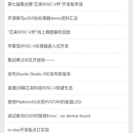
第七届集创赛“芯来RISC-V杯”开发板申请
开源蜂鸟e203协处理器demo资料汇总
“芯来RISC-V杯”线上赛题解析回放
早春营|RISC-V处理器嵌入式开发
集创赛讨论区开放啦~~~~
发布|Nuclei Studio IDE发布新版本
直播|详解芯来科技RISC-V软硬生态
使用PlatformIO点亮RVSTAR的板载LED
调试蜂鸟E203时报错Error：no device found
rv-star开发板点灯实验