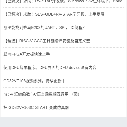
【已解决】求助！RV-STAR开发板，Windows 7 32位环境下，Hbird_Dri
【已解决】求助！SES+GDB+RV-STAR学习板，上手受阻
哪里能找到蜂鸟E203的UART，SPI，IIC例程？
【精选】RISC-V GCC工具链编译安装及自定义宏
蜂鸟FPGA开发板快速上手
使用DFU烧录程序。DFU界面的DFU device没有内容
GD32VF103视频系列，持续更新中......
risc-v 汇编函数与C语言函数相互调用 （图）
把 GD32VF103C-START 变成仿真器