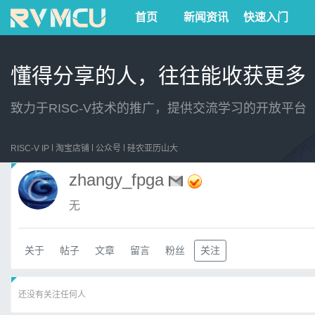
首页
新闻资讯
快速入门
懂得分享的人，往往能收获更多
致力于RISC-V技术的推广，提供交流学习的开放平台
RISC-V IP
淘宝店铺
公众号
硅农亚历山大
zhangy_fpga
无
关于
帖子
文章
留言
粉丝
关注
还没有关注任何人