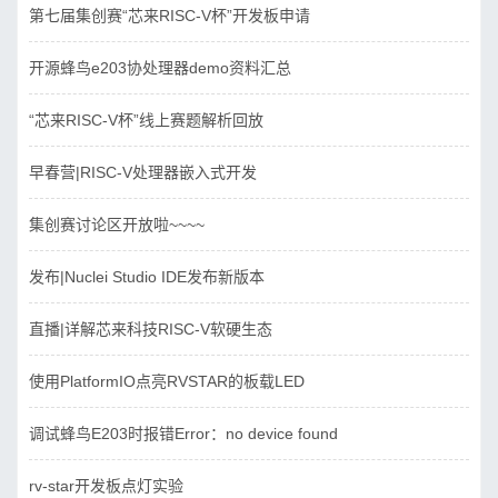
第七届集创赛“芯来RISC-V杯”开发板申请
开源蜂鸟e203协处理器demo资料汇总
“芯来RISC-V杯”线上赛题解析回放
早春营|RISC-V处理器嵌入式开发
集创赛讨论区开放啦~~~~
发布|Nuclei Studio IDE发布新版本
直播|详解芯来科技RISC-V软硬生态
使用PlatformIO点亮RVSTAR的板载LED
调试蜂鸟E203时报错Error：no device found
rv-star开发板点灯实验