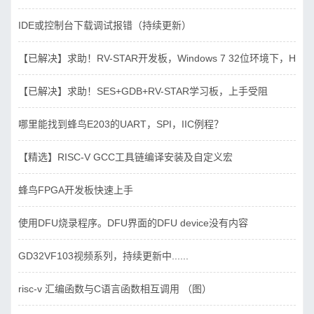
IDE或控制台下载调试报错（持续更新）
【已解决】求助！RV-STAR开发板，Windows 7 32位环境下，Hbird_D
【已解决】求助！SES+GDB+RV-STAR学习板，上手受阻
哪里能找到蜂鸟E203的UART，SPI，IIC例程？
【精选】RISC-V GCC工具链编译安装及自定义宏
蜂鸟FPGA开发板快速上手
使用DFU烧录程序。DFU界面的DFU device没有内容
GD32VF103视频系列，持续更新中......
risc-v 汇编函数与C语言函数相互调用 （图）