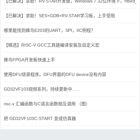
【已解决】求助！RV-STAR开发板，Windows 7 32位环境下，Hbird_Dri
【已解决】求助！SES+GDB+RV-STAR学习板，上手受阻
哪里能找到蜂鸟E203的UART，SPI，IIC例程？
【精选】RISC-V GCC工具链编译安装及自定义宏
蜂鸟FPGA开发板快速上手
使用DFU烧录程序。DFU界面的DFU device没有内容
GD32VF103视频系列，持续更新中......
risc-v 汇编函数与C语言函数相互调用 （图）
把 GD32VF103C-START 变成仿真器