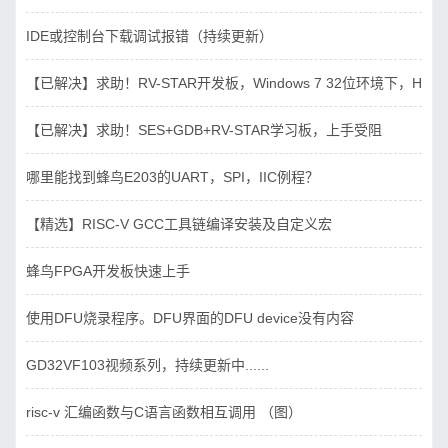
IDE或控制台下载调试报错（持续更新）
【已解决】求助！RV-STAR开发板，Windows 7 32位环境下，Hbird_D
【已解决】求助！SES+GDB+RV-STAR学习板，上手受阻
哪里能找到蜂鸟E203的UART，SPI，IIC例程？
【精选】RISC-V GCC工具链编译安装及自定义宏
蜂鸟FPGA开发板快速上手
使用DFU烧录程序。DFU界面的DFU device没有内容
GD32VF103视频系列，持续更新中......
risc-v 汇编函数与C语言函数相互调用 （图）