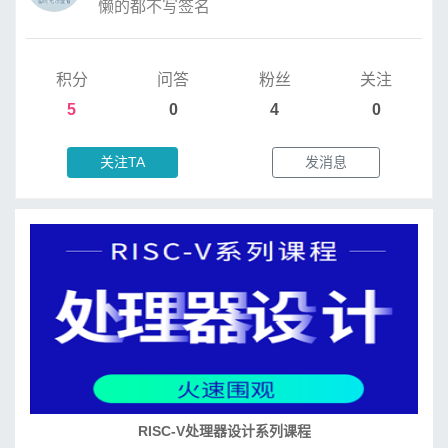
懒的都不写签名
积分
问答
粉丝
关注
5
0
4
0
关注TA
发消息
培养RISC-V大学土壤 共建RISC-V教育生态