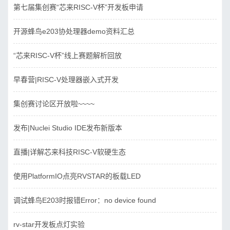
第七届集创赛“芯来RISC-V杯”开发板申请
开源蜂鸟e203协处理器demo资料汇总
“芯来RISC-V杯”线上赛题解析回放
早春营|RISC-V处理器嵌入式开发
集创赛讨论区开放啦~~~~
发布|Nuclei Studio IDE发布新版本
直播|详解芯来科技RISC-V软硬生态
使用PlatformIO点亮RVSTAR的板载LED
调试蜂鸟E203时报错Error：no device found
rv-star开发板点灯实验