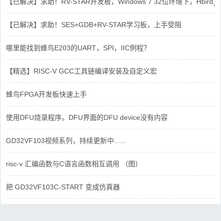
【已解决】求助！RV-STAR开发板，Windows 7 32位环境下，Hbird_Dri
【已解决】求助！SES+GDB+RV-STAR学习板，上手受阻
哪里能找到蜂鸟E203的UART，SPI，IIC例程？
【精选】RISC-V GCC工具链编译安装及自定义宏
蜂鸟FPGA开发板快速上手
使用DFU烧录程序。DFU界面的DFU device没有内容
GD32VF103视频系列，持续更新中......
risc-v 汇编函数与C语言函数相互调用 （图）
把 GD32VF103C-START 变成仿真器