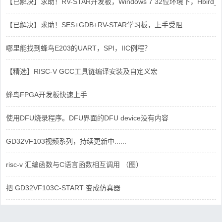
【已解决】求助！RV-STAR开发板，Windows 7 32位环境下，Hbird_Dri
【已解决】求助！SES+GDB+RV-STAR学习板，上手受阻
哪里能找到蜂鸟E203的UART，SPI，IIC例程？
【精选】RISC-V GCC工具链编译安装及自定义宏
蜂鸟FPGA开发板快速上手
使用DFU烧录程序。DFU界面的DFU device没有内容
GD32VF103视频系列，持续更新中......
risc-v 汇编函数与C语言函数相互调用 （图）
把 GD32VF103C-START 变成仿真器