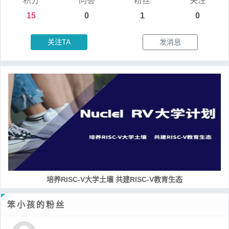
积分
问答
粉丝
关注
15
0
1
0
关注TA
发消息
培养RISC-V大学土壤 共建RISC-V教育生态
笨小孩的粉丝