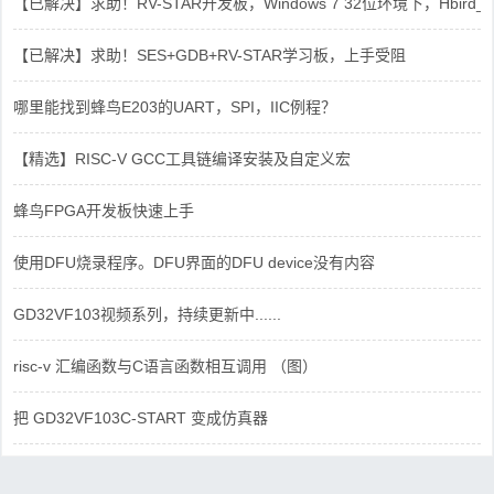
【已解决】求助！RV-STAR开发板，Windows 7 32位环境下，Hbird_Dri
【已解决】求助！SES+GDB+RV-STAR学习板，上手受阻
哪里能找到蜂鸟E203的UART，SPI，IIC例程？
【精选】RISC-V GCC工具链编译安装及自定义宏
蜂鸟FPGA开发板快速上手
使用DFU烧录程序。DFU界面的DFU device没有内容
GD32VF103视频系列，持续更新中......
risc-v 汇编函数与C语言函数相互调用 （图）
把 GD32VF103C-START 变成仿真器