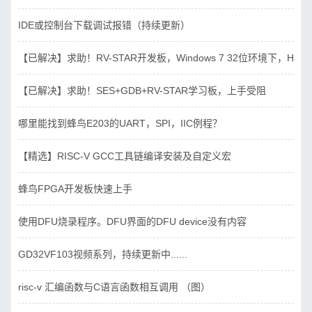
IDE或控制台下载调试报错（持续更新）
【已解决】求助！RV-STAR开发板，Windows 7 32位环境下，Hbird_D
【已解决】求助！SES+GDB+RV-STAR学习板，上手受阻
哪里能找到蜂鸟E203的UART，SPI，IIC例程？
【精选】RISC-V GCC工具链编译安装及自定义宏
蜂鸟FPGA开发板快速上手
使用DFU烧录程序。DFU界面的DFU device没有内容
GD32VF103视频系列，持续更新中......
risc-v 汇编函数与C语言函数相互调用 （图）