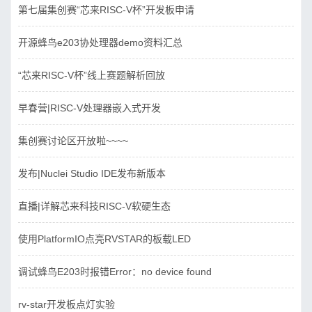
第七届集创赛“芯来RISC-V杯”开发板申请
开源蜂鸟e203协处理器demo资料汇总
“芯来RISC-V杯”线上赛题解析回放
早春营|RISC-V处理器嵌入式开发
集创赛讨论区开放啦~~~~
发布|Nuclei Studio IDE发布新版本
直播|详解芯来科技RISC-V软硬生态
使用PlatformIO点亮RVSTAR的板载LED
调试蜂鸟E203时报错Error：no device found
rv-star开发板点灯实验