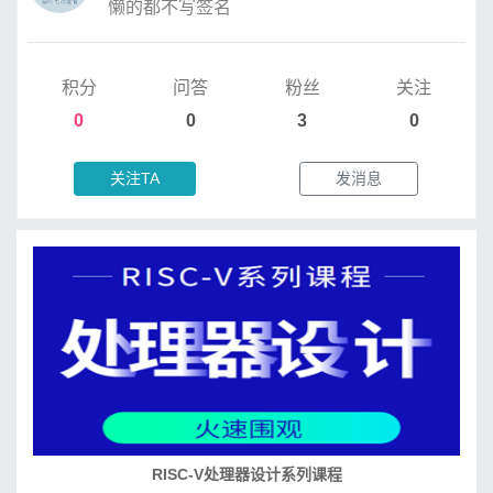
懒的都不写签名
积分
问答
粉丝
关注
0
0
3
0
关注TA
发消息
RISC-V处理器设计系列课程