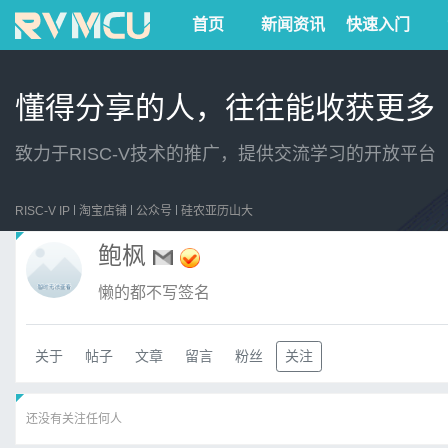
首页
新闻资讯
快速入门
懂得分享的人，往往能收获更多
致力于RISC-V技术的推广，提供交流学习的开放平台
RISC-V IP
淘宝店铺
公众号
硅农亚历山大
鲍枫
懒的都不写签名
关于
帖子
文章
留言
粉丝
关注
还没有关注任何人