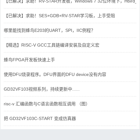
【已解决】求助！RV-STAR开发板，Windows 7 32位环境下，Hbird_Dri
【已解决】求助！SES+GDB+RV-STAR学习板，上手受阻
哪里能找到蜂鸟E203的UART，SPI，IIC例程？
【精选】RISC-V GCC工具链编译安装及自定义宏
蜂鸟FPGA开发板快速上手
使用DFU烧录程序。DFU界面的DFU device没有内容
GD32VF103视频系列，持续更新中......
risc-v 汇编函数与C语言函数相互调用 （图）
把 GD32VF103C-START 变成仿真器